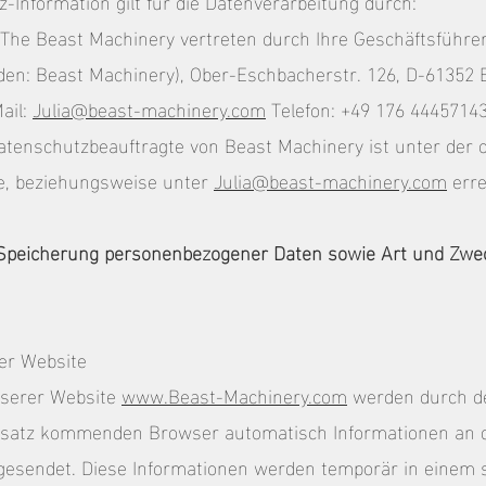
-Information gilt für die Datenverarbeitung durch:
 The Beast Machinery vertreten durch Ihre Geschäftsführer
nden: Beast Machinery), Ober-Eschbacherstr. 126, D-61352
ail:
Julia@beast-machinery.com
Telefon: +49 176 4445714
Datenschutzbeauftragte von Beast Machinery ist unter der o.
ie, beziehungsweise unter
Julia@beast-machinery.com
erre
Speicherung personenbezogener Daten sowie Art und Zwe
er Website
nserer Website
www.Beast-Machinery.com
werden durch d
satz kommenden Browser automatisch Informationen an 
esendet. Diese Informationen werden temporär in einem so