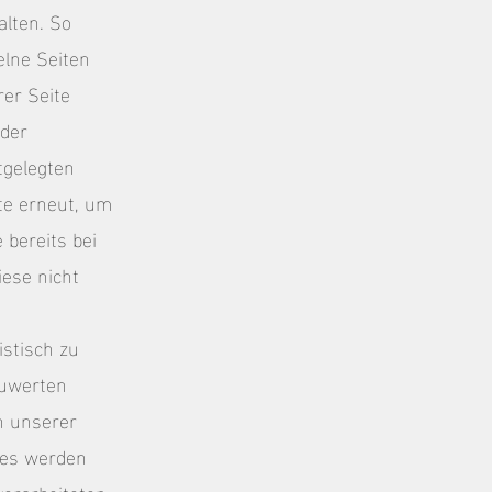
alten. So
elne Seiten
er Seite
 der
tgelegten
te erneut, um
bereits bei
ese nicht
stisch zu
zuwerten
h unserer
ies werden
verarbeiteten