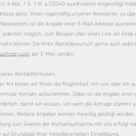
rt. 6 Abs. 1 S. 1 lit. a DSGVO ausdrücklich eingewilligt ha
dresse dafür, Ihnen regelmäßig unseren Newsletter zu übe
Newsletters ist die Angabe einer E-Mail-Adresse ausreich
 jederzeit möglich, zum Beispiel über einen Link am Ende 
ernativ können Sie Ihren Abmeldewunsch gerne auch jederz
machnery.com
per E-Mail senden.
nseres Kontaktformulars
her Art bieten wir Ihnen die Möglichkeit, mit uns über ein a
Formular Kontakt aufzunehmen. Dabei ist die Angabe einer 
orderlich, damit wir wissen, von wem die Anfrage stammt 
nnen. Weitere Angaben können freiwillig getätigt werden.
itung zum Zwecke der Kontaktaufnahme mit uns erfolgt nac
O auf Grundlage Ihrer freiwillig erteilten Einwilligung.