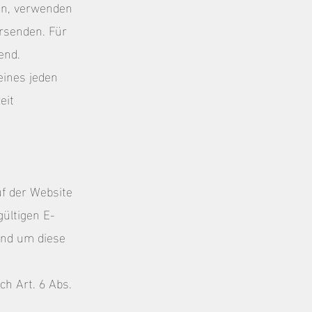
ben, verwenden
rsenden. Für
end.
eines jeden
eit
uf der Website
gültigen E-
und um diese
h Art. 6 Abs.