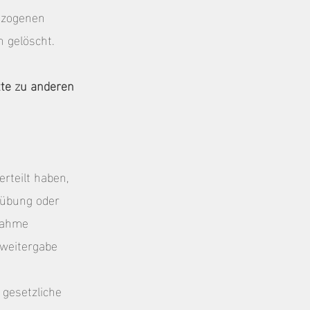
ezogenen
 gelöscht.
tte zu anderen
erteilt haben,
sübung oder
nnahme
tweitergabe
e gesetzliche