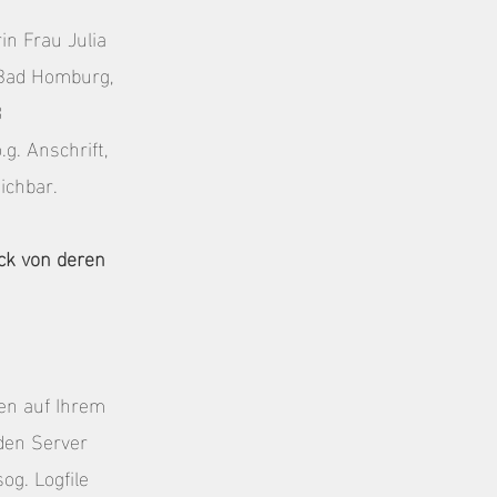
in Frau Julia
 Bad Homburg,
3
g. Anschrift,
ichbar.
ck von deren
en auf Ihrem
den Server
g. Logfile